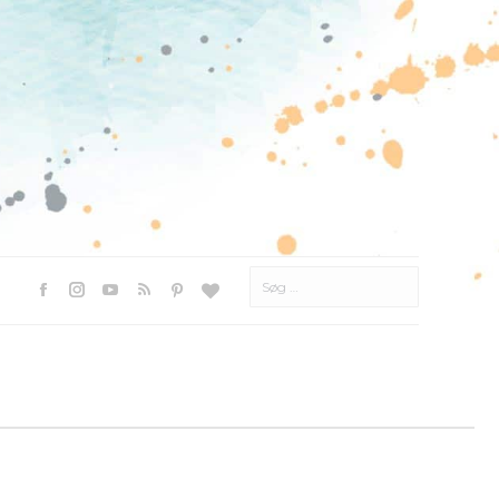
Søg
efter:
Facebook
Instagram
YouTube
Rss
Pinterest
Websted