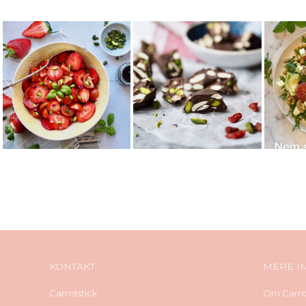
KONTAKT
MERE I
Carrotstick
Om Carrot