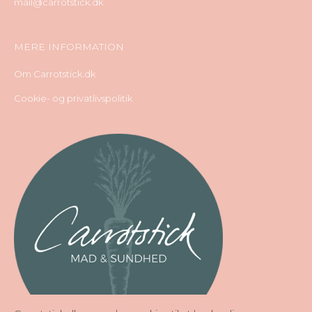
mail@carrotstick.dk
MERE INFORMATION
Om Carrotstick.dk
Cookie- og privatlivspolitik