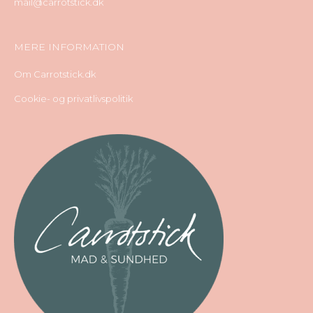
mail@carrotstick.dk
MERE INFORMATION
Om Carrotstick.dk
Cookie- og privatlivspolitik